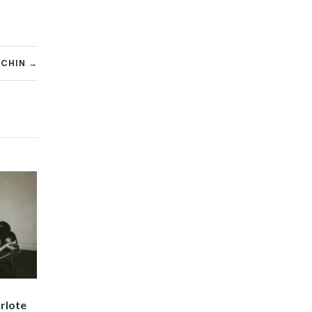
OCHIN →
rlote