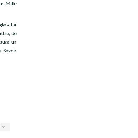
ce
. Mille
gie « La
ttre, de
 aussi un
s. Savoir
aire