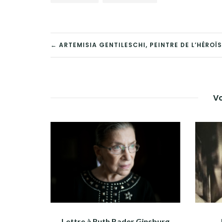
NAVIGATION
← ARTEMISIA GENTILESCHI, PEINTRE DE L’HÉROÏ
DE
L’ARTICLE
Vo
Lettre à Ruth Bader Ginsburg