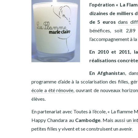
l’opération « La Flam
dizaines de milliers
de 5 euros
dans dif
bénéfices, soit 2,89
l’accompagnement à la l
En 2010 et 2011, l
réalisations concrèt
En Afghanista
n, dan
programme d’aide à la scolarisation des filles, g
école a été rénovée
, ouvrant de nouveaux horizons
élèves.
En partenariat avec Toutes à l’école, « La flamme M
Happy Chandara au
Cambodge
. Mais aussi
un in
petites filles y vivent et se construisent un avenir.