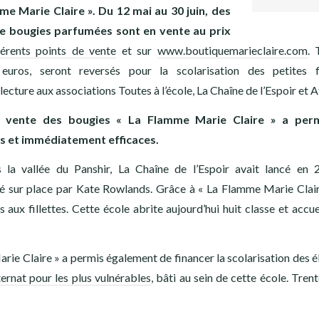
me Marie Claire ». Du 12 mai au 30 juin, des
 de bougies parfumées sont en vente au prix
férents points de vente
et sur
www.boutiquemarieclaire.com
. 
 euros, seront reversés pour la scolarisation des petites f
ecture aux associations Toutes à l’école, La Chaîne de l’Espoir et A
a vente des bougies « La Flamme Marie Claire » a per
es et immédiatement efficaces.
s la vallée du Panshir, La Chaîne de l’Espoir avait lancé en
éré sur place par Kate Rowlands. Grâce à « La Flamme Marie Clai
 aux fillettes. Cette école abrite aujourd’hui huit classe et accue
arie Claire » a permis également de financer la scolarisation des é
ternat pour les plus vulnérables
, bâti au sein de cette école. Tren