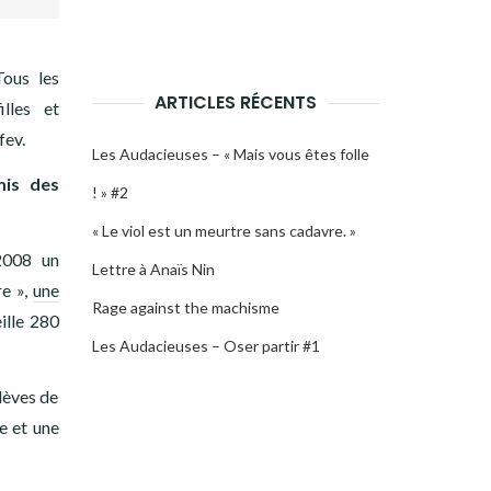
Tous les
ARTICLES RÉCENTS
illes et
fev.
Les Audacieuses – « Mais vous êtes folle
mis des
! » #2
« Le viol est un meurtre sans cadavre. »
 2008 un
Lettre à Anaïs Nin
re »,
une
Rage against the machisme
ille 280
Les Audacieuses – Oser partir #1
lèves de
te et une