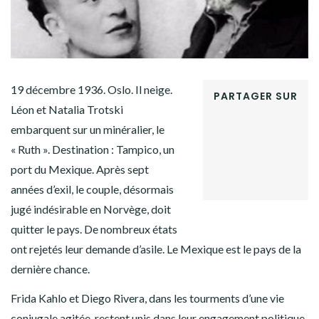
19 décembre 1936. Oslo. Il neige.
PARTAGER SUR
Léon et Natalia Trotski
FACEBOOK
embarquent sur un minéralier, le
TWITTER
GOOGLE+
« Ruth ». Destination : Tampico, un
PINTEREST
port du Mexique. Après sept
LINKEDIN
années d’exil, le couple, désormais
jugé indésirable en Norvège, doit
quitter le pays. De nombreux états
ont rejetés leur demande d’asile. Le Mexique est le pays de la
dernière chance.
Frida Kahlo et Diego Rivera, dans les tourments d’une vie
conjugale agitée, restent unis dans leur engagement politique.