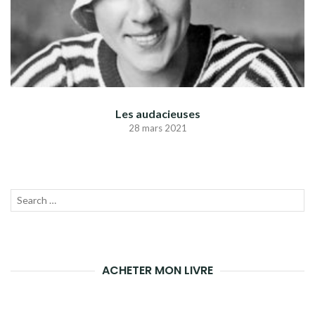
Les audacieuses
28 mars 2021
Recherche
LANC
pour
LA
:
RECH
ACHETER MON LIVRE