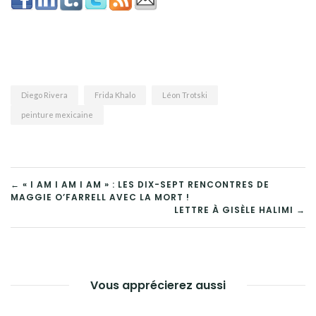
Diego Rivera
Frida Khalo
Léon Trotski
peinture mexicaine
NAVIGATION
← « I AM I AM I AM » : LES DIX-SEPT RENCONTRES DE
MAGGIE O’FARRELL AVEC LA MORT !
DE
LETTRE À GISÈLE HALIMI →
L’ARTICLE
Vous apprécierez aussi